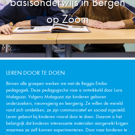
basisonderwijs in Bergen
op Zoom
LEREN DOOR TE DOEN
Binnen alle groepen werken we met de Reggio Emilia-
pedagogiek. Deze pedagogische visie is ontwikkeld door Loris
Malaguzzi. Volgens Malaguzzi zijn kinderen geboren
onderzoekers, nieuwsgierig en leergierig. Ze willen de wereld
rond zich ontdekken, ze zijn communicatief en sociaal ingesteld.
Leren gebeurt bij kinderen vooral door te doen. Daarom is het
belangrijk dat kinderen interessante materialen aangereikt krijgen
waarmee ze zelf kunnen experimenteren. Door naar kinderen te