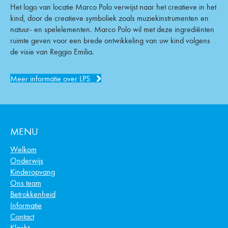
De lijfspreuk van LPS is 'eenheid in verscheidenheid', want
hoewel we bij één stichting horen, heeft elke locatie een geheel
eigen karakter. De verbinding van deze locaties is waardevol
omdat we samen sterker staan. De ondersteuning, goede
faciliteiten en specialistische kennis zijn hier enkele voorbeelden
van.
Het logo van locatie Marco Polo verwijst naar het creatieve in het
kind, door de creatieve symboliek zoals muziekinstrumenten en
natuur- en spelelementen. Marco Polo wil met deze ingrediënten
ruimte geven voor een brede ontwikkeling van uw kind volgens
de visie van Reggio Emilia.
Meer informatie over LPS
MENU
Welkom
Onderwijs