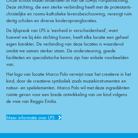
Onze school maakt onderdeel uit van de Lowys Porquinstichting.
Deze stichting, die een sterke verbinding heeft met de protestants-
christelijke en rooms-katholieke levensbeschouwing, verenigt ruim
dertig scholen en diverse kinderopvanglocaties.
De lijfspreuk van LPS is 'eenheid in verscheidenheid', want
hoewel we bij één stichting horen, heeft elke locatie een geheel
eigen karakter. De verbinding van deze locaties is waardevol
omdat we samen sterker staan. De ondersteuning, goede
faciliteiten en specialistische kennis zijn hier enkele voorbeelden
van.
Het logo van locatie Marco Polo verwijst naar het creatieve in het
kind, door de creatieve symboliek zoals muziekinstrumenten en
natuur- en spelelementen. Marco Polo wil met deze ingrediënten
ruimte geven voor een brede ontwikkeling van uw kind volgens
de visie van Reggio Emilia.
Meer informatie over LPS