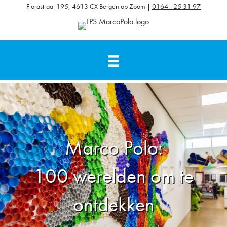
Florastraat 195, 4613 CX Bergen op Zoom |
0164 - 25 31 97
Marco Polo:
100 werelden om te
ontdekken