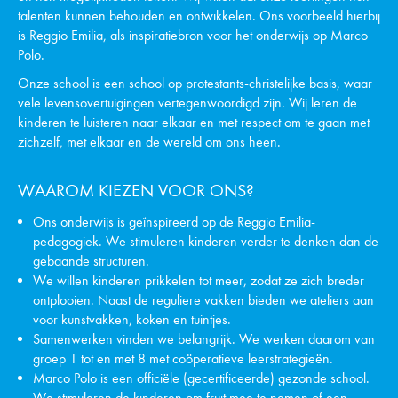
talenten kunnen behouden en ontwikkelen. Ons voorbeeld hierbij
is Reggio Emilia, als inspiratiebron voor het onderwijs op Marco
Polo.
Onze school is een school op protestants-christelijke basis, waar
vele levensovertuigingen vertegenwoordigd zijn. Wij leren de
kinderen te luisteren naar elkaar en met respect om te gaan met
zichzelf, met elkaar en de wereld om ons heen.
WAAROM KIEZEN VOOR ONS?
Ons onderwijs is geïnspireerd op de Reggio Emilia-
pedagogiek. We stimuleren kinderen verder te denken dan de
gebaande structuren.
We willen kinderen prikkelen tot meer, zodat ze zich breder
ontplooien. Naast de reguliere vakken bieden we ateliers aan
voor kunstvakken, koken en tuintjes.
Samenwerken vinden we belangrijk. We werken daarom van
groep 1 tot en met 8 met coöperatieve leerstrategieën.
Marco Polo is een officiële (gecertificeerde) gezonde school.
We stimuleren de kinderen om fruit mee te nemen of een