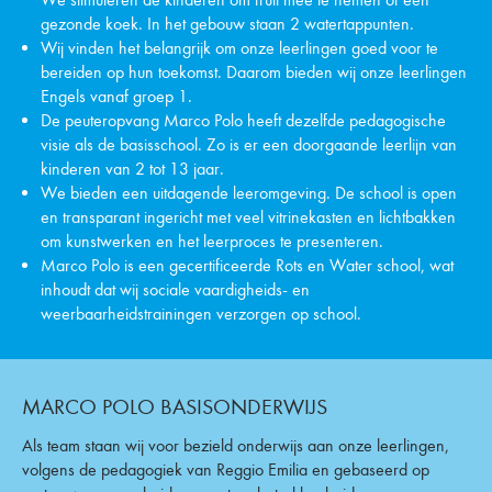
gezonde koek. In het gebouw staan 2 watertappunten.
Wij vinden het belangrijk om onze leerlingen goed voor te
bereiden op hun toekomst. Daarom bieden wij onze leerlingen
Engels vanaf groep 1.
De peuteropvang Marco Polo heeft dezelfde pedagogische
visie als de basisschool. Zo is er een doorgaande leerlijn van
kinderen van 2 tot 13 jaar.
We bieden een uitdagende leeromgeving. De school is open
en transparant ingericht met veel vitrinekasten en lichtbakken
om kunstwerken en het leerproces te presenteren.
Marco Polo is een gecertificeerde Rots en Water school, wat
inhoudt dat wij sociale vaardigheids- en
weerbaarheidstrainingen verzorgen op school.
MARCO POLO BASISONDERWIJS
Als team staan wij voor bezield onderwijs aan onze leerlingen,
volgens de pedagogiek van Reggio Emilia en gebaseerd op